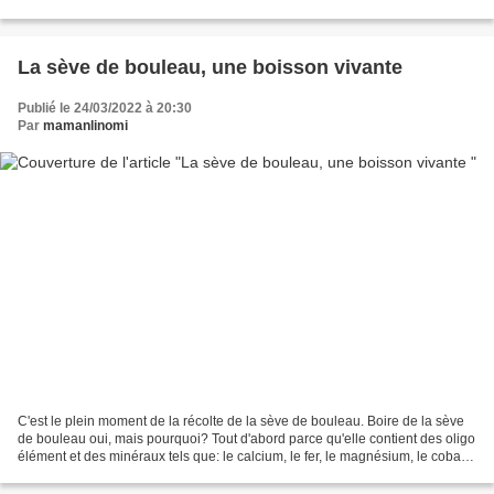
adoré. Les cascarones ou confetti eggs...
La sève de bouleau, une boisson vivante
Publié le 24/03/2022 à 20:30
Par
mamanlinomi
C'est le plein moment de la récolte de la sève de bouleau. Boire de la sève
de bouleau oui, mais pourquoi? Tout d'abord parce qu'elle contient des oligo
élément et des minéraux tels que: le calcium, le fer, le magnésium, le cobalt,
le cuivre etc. Ensuite...