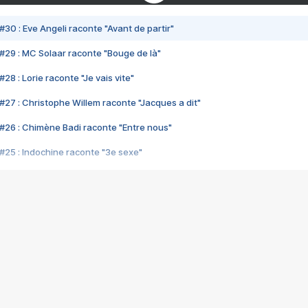
#30 : Eve Angeli raconte "Avant de partir"
#29 : MC Solaar raconte "Bouge de là"
28 : Lorie raconte "Je vais vite"
#27 : Christophe Willem raconte "Jacques a dit"
#26 : Chimène Badi raconte "Entre nous"
#25 : Indochine raconte "3e sexe"
#24 : Zaho raconte "C'est chelou"
#23 : Patrick Bruel raconte "Au café des délices"
#22 : Kyo raconte "Le chemin"
#21 : Nolwenn Leroy raconte "Cassé"
#20 : Patrick Hernandez raconte "Born to be alive"
#19 : Lorie raconte "Près de moi"