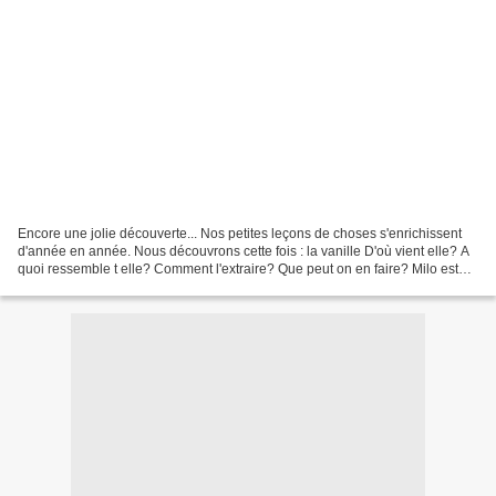
Encore une jolie découverte... Nos petites leçons de choses s'enrichissent
d'année en année. Nous découvrons cette fois : la vanille D'où vient elle? A
quoi ressemble t elle? Comment l'extraire? Que peut on en faire? Milo est
parti à la découverte de...