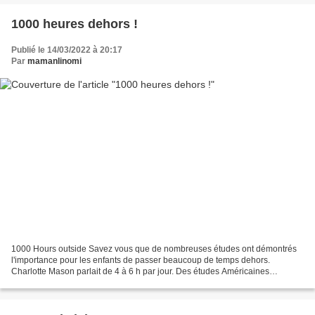
1000 heures dehors !
Publié le 14/03/2022 à 20:17
Par
mamanlinomi
1000 Hours outside Savez vous que de nombreuses études ont démontrés
l'importance pour les enfants de passer beaucoup de temps dehors.
Charlotte Mason parlait de 4 à 6 h par jour. Des études Américaines
recommandent 8h dehors chaque jour pour les jeunes...