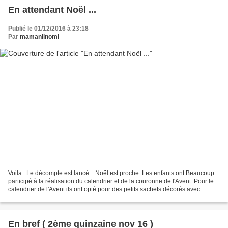
En attendant Noël ...
Publié le 01/12/2016 à 23:18
Par
mamanlinomi
Voila...Le décompte est lancé... Noël est proche. Les enfants ont Beaucoup
participé à la réalisation du calendrier et de la couronne de l'Avent. Pour le
calendrier de l'Avent ils ont opté pour des petits sachets décorés avec
amour... Le voici terminé...Ils...
En bref ( 2ème quinzaine nov 16 )