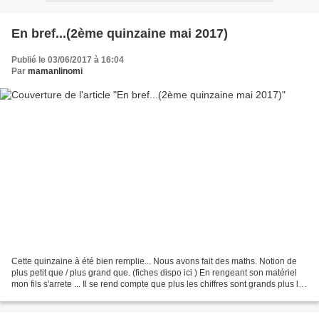
En bref...(2ème quinzaine mai 2017)
Publié le 03/06/2017 à 16:04
Par
mamanlinomi
Cette quinzaine à été bien remplie... Nous avons fait des maths. Notion de
plus petit que / plus grand que. (fiches dispo ici ) En rengeant son matériel
mon fils s'arrete ... Il se rend compte que plus les chiffres sont grands plus les
cases sont grandes...