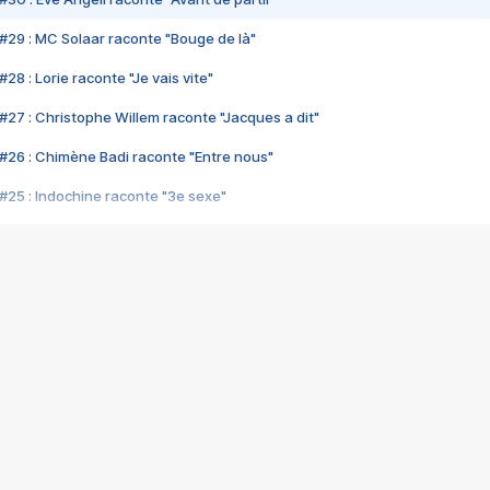
#29 : MC Solaar raconte "Bouge de là"
28 : Lorie raconte "Je vais vite"
#27 : Christophe Willem raconte "Jacques a dit"
#26 : Chimène Badi raconte "Entre nous"
#25 : Indochine raconte "3e sexe"
#24 : Zaho raconte "C'est chelou"
#23 : Patrick Bruel raconte "Au café des délices"
#22 : Kyo raconte "Le chemin"
#21 : Nolwenn Leroy raconte "Cassé"
#20 : Patrick Hernandez raconte "Born to be alive"
#19 : Lorie raconte "Près de moi"
#18 : Michael Jones raconte "A nos actes manqués" (avec Jean-Jacque