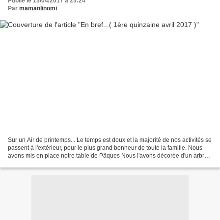
Publié le 13/04/2017 à 23:24
Par
mamanlinomi
Sur un Air de printemps... Le temps est doux et la majorité de nos activités se
passent à l'extérieur, pour le plus grand bonheur de toute la famille. Nous
avons mis en place notre table de Pâques Nous l'avons décorée d'un arbre
"magique" (arbre Moulin...