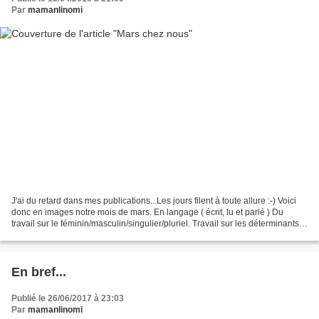
Par
mamanlinomi
J'ai du retard dans mes publications...Les jours filent à toute allure :-) Voici
donc en images notre mois de mars. En langage ( écrit, lu et parlé ) Du
travail sur le féminin/masculin/singulier/pluriel. Travail sur les déterminants.
L'ordre des mots...
En bref...
Publié le 26/06/2017 à 23:03
Par
mamanlinomi