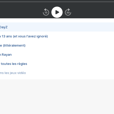
 DayZ
 a 13 ans (et vous l'avez ignoré)
e (littéralement)
im Rayan
 toutes les règles
s les jeux vidéo
us choquant de Rockstar ? - Le scandale BULLY
e plus moche de Steam
du RÊVE tourne au CAUCHEMAR
pendant 8 heures