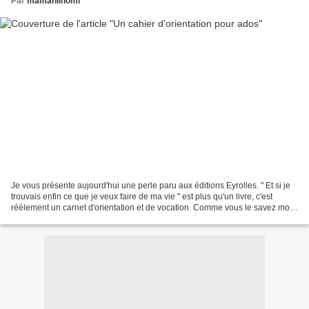
Par
mamanlinomi
Je vous présente aujourd'hui une perle paru aux éditions Eyrolles. " Et si je
trouvais enfin ce que je veux faire de ma vie " est plus qu'un livre, c'est
réélement un carnet d'orientation et de vocation. Comme vous le savez mon
ado à la bougeotte, après...