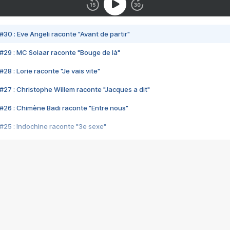
#30 : Eve Angeli raconte "Avant de partir"
#29 : MC Solaar raconte "Bouge de là"
28 : Lorie raconte "Je vais vite"
#27 : Christophe Willem raconte "Jacques a dit"
#26 : Chimène Badi raconte "Entre nous"
#25 : Indochine raconte "3e sexe"
#24 : Zaho raconte "C'est chelou"
#23 : Patrick Bruel raconte "Au café des délices"
#22 : Kyo raconte "Le chemin"
#21 : Nolwenn Leroy raconte "Cassé"
#20 : Patrick Hernandez raconte "Born to be alive"