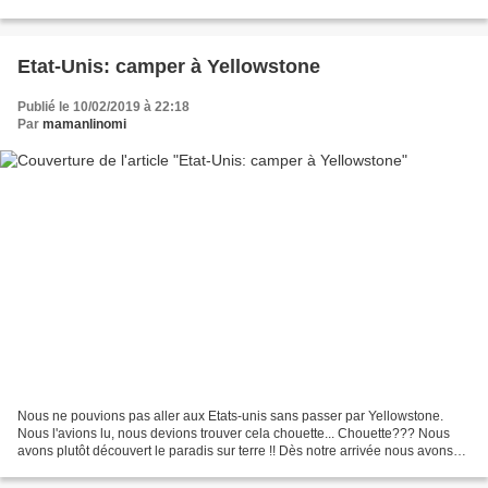
mémoriser. Nous jouons avec différents...
Etat-Unis: camper à Yellowstone
Publié le 10/02/2019 à 22:18
Par
mamanlinomi
Nous ne pouvions pas aller aux Etats-unis sans passer par Yellowstone.
Nous l'avions lu, nous devions trouver cela chouette... Chouette??? Nous
avons plutôt découvert le paradis sur terre !! Dès notre arrivée nous avons
pris nos précautions, nous savions...