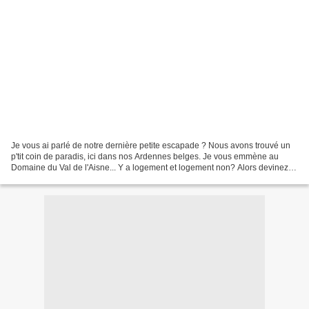
Je vous ai parlé de notre dernière petite escapade ? Nous avons trouvé un
p'tit coin de paradis, ici dans nos Ardennes belges. Je vous emmène au
Domaine du Val de l'Aisne... Y a logement et logement non? Alors devinez
ce qu'on a choisit.... Oui ! une...