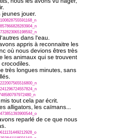
its, nous les avons vu nager,
r.
jeunes jouer.
d'autres dans l'eau.
avons appris à reconnaitre les
onc où nous devions êtres très
e les animaux qui se trouvent
 crocodiles.
e très longues minutes, sans
lés.
is tout cela par écrit.
s alligators, les caïmans...
 avons reparlé de ce que nous
as.