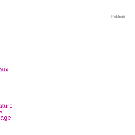
Publicité
aux
ature
rf
lage