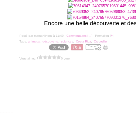
Encore une belle découverte et des 
Posté par mamanlinomi à 11:40 -
Commentaires [
…
]
- Permalien [
#
]
Tags:
animaux
,
découverte
,
sciences
,
Costa Rica
,
Crocodile
Vous aimez ?
0 vote
x