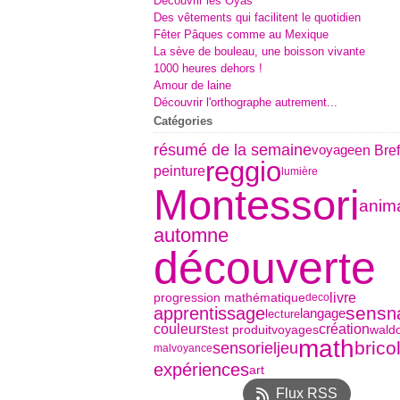
Découvrir les Oyas
Des vêtements qui facilitent le quotidien
Fêter Pâques comme au Mexique
La sève de bouleau, une boisson vivante
1000 heures dehors !
Amour de laine
Découvrir l'orthographe autrement...
Catégories
résumé de la semaine
en Bref
voyage
reggio
peinture
lumière
Montessori
anim
automne
découverte
livre
progression mathématique
deco
sens
apprentissage
n
langage
lecture
couleurs
création
test produit
voyages
waldo
math
brico
sensoriel
jeu
malvoyance
expériences
art
Flux RSS