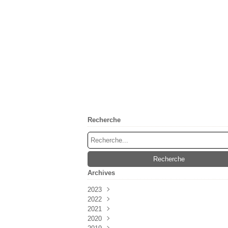
Recherche
Archives
2023
2022
Mai
(1)
2021
Février
Mai
(2)
(2)
2020
Avril
Juin
(3)
(1)