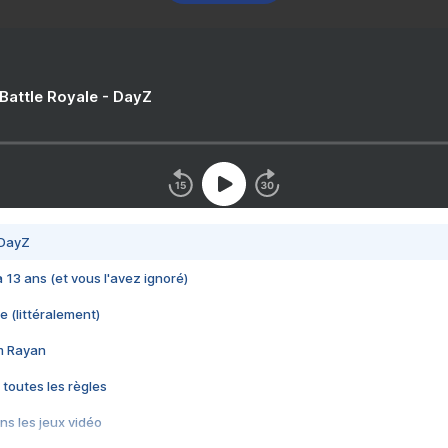
 Battle Royale - DayZ
 DayZ
 a 13 ans (et vous l'avez ignoré)
e (littéralement)
im Rayan
 toutes les règles
s les jeux vidéo