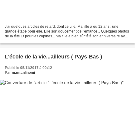
J'ai quelques articles de retard, dont celui-ci Ma fille à eu 12 ans , une
grande étape pour elle. Elle sort doucement de l'enfance... Quelques photos
de la fête Et pour les copines... Ma fille a bien sûr fêté son anniversaire avec
ses copines et comme...
L'école de la vie...ailleurs ( Pays-Bas )
Publié le 05/11/2017 à 00:12
Par
mamanlinomi