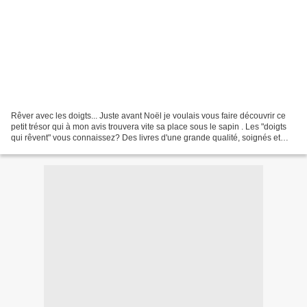
Rêver avec les doigts... Juste avant Noël je voulais vous faire découvrir ce
petit trésor qui à mon avis trouvera vite sa place sous le sapin . Les "doigts
qui rêvent" vous connaissez? Des livres d'une grande qualité, soignés et
bien pensés. Des livres...