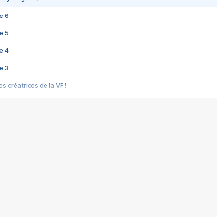
e 6
e 5
e 4
e 3
s créatrices de la VF !
e 2
e 1
e Mektoub My Love arrive enfin ! Rencontre avec Shaïn Boumedine et Sal
i : après Toni en famille
elle réalise le bouleversant Dites lui que je l'aime
ais ! Rencontre autour de Vie privée de Rebecca Zlotowski
 de Marguerite, Grave... Rencontre avec Ella Rumpf