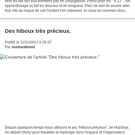
Mon fils fait ses tout premiers pas en conjugaison. Prévu pour les " 6-12 ", cet
apprentissage se fait en douceur et en longueur. Rien ne sert de vouloir aller
trop vite au risque de voir l'enfant s'en retourner. Ici nous en sommes donc
au tout début...
Des hiboux très précieux.
Publié le 11/11/2017 à 20:27
Par
mamanlinomi
Depuis quelques temps nous utilisons le jeu "Hiboux précieux", de Hop'toys.
Au départ choisi pour travailler le repérage dans l'espace et l'organisation