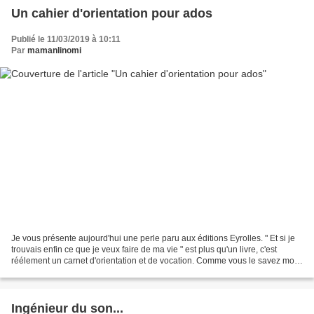
Un cahier d'orientation pour ados
Publié le 11/03/2019 à 10:11
Par
mamanlinomi
Je vous présente aujourd'hui une perle paru aux éditions Eyrolles. " Et si je
trouvais enfin ce que je veux faire de ma vie " est plus qu'un livre, c'est
réélement un carnet d'orientation et de vocation. Comme vous le savez mon
ado à la bougeotte, après...
Ingénieur du son...