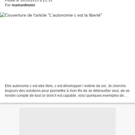
Publié le 30/10/2015 à 21:33
Par
mamanlinomi
Etre autonome c est etre libre, c est développer l estime de soi. Je cherche
toujours des solutions pour permettre à mon fils de se débrouiller seul, de se
rendre compte de tout ce dont il est capable, voici quelques exemples de
notre quotidien.... Couper...