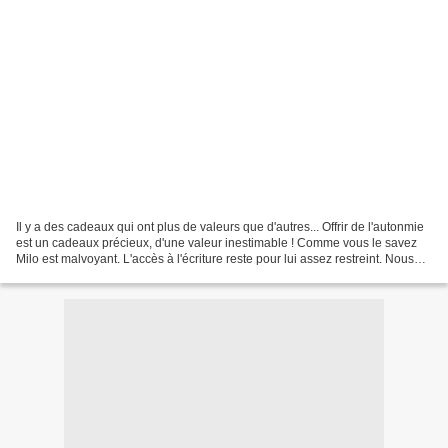
Il y a des cadeaux qui ont plus de valeurs que d'autres... Offrir de l'autonmie
est un cadeaux précieux, d'une valeur inestimable ! Comme vous le savez
Milo est malvoyant. L'accès à l'écriture reste pour lui assez restreint. Nous
continuons à l'aider...