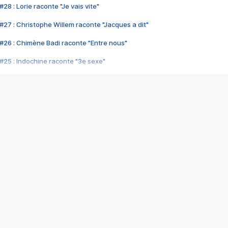
28 : Lorie raconte "Je vais vite"
#27 : Christophe Willem raconte "Jacques a dit"
#26 : Chimène Badi raconte "Entre nous"
#25 : Indochine raconte "3e sexe"
#24 : Zaho raconte "C'est chelou"
#23 : Patrick Bruel raconte "Au café des délices"
#22 : Kyo raconte "Le chemin"
#21 : Nolwenn Leroy raconte "Cassé"
#20 : Patrick Hernandez raconte "Born to be alive"
#19 : Lorie raconte "Près de moi"
#18 : Michael Jones raconte "A nos actes manqués" (avec Jean-Jacque
#17 : Khaled raconte "Aïcha"
#16 : Corneille raconte "Parce qu'on vient de loin"