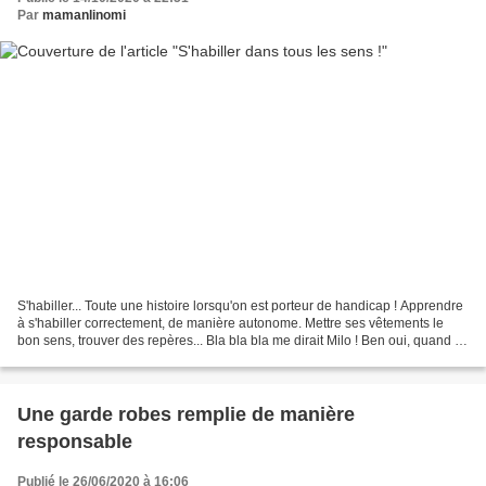
Par
mamanlinomi
S'habiller... Toute une histoire lorsqu'on est porteur de handicap ! Apprendre
à s'habiller correctement, de manière autonome. Mettre ses vêtements le
bon sens, trouver des repères... Bla bla bla me dirait Milo ! Ben oui, quand il
veut aller jouer dehors,...
Une garde robes remplie de manière
responsable
Publié le 26/06/2020 à 16:06