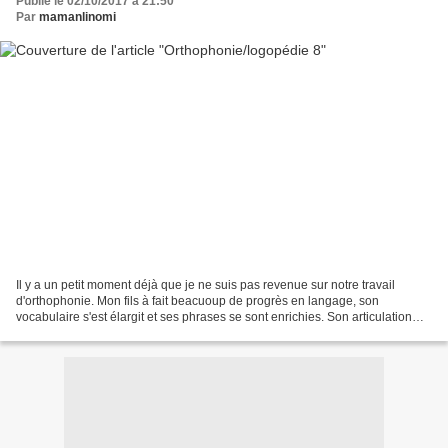
Publié le 02/10/2017 à 21:50
Par
mamanlinomi
Il y a un petit moment déjà que je ne suis pas revenue sur notre travail
d'orthophonie. Mon fils à fait beacuoup de progrès en langage, son
vocabulaire s'est élargit et ses phrases se sont enrichies. Son articulation
reste par contre assez mauvaise. Nous...