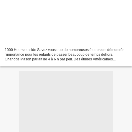
1000 Hours outside Savez vous que de nombreuses études ont démontrés
l'importance pour les enfants de passer beaucoup de temps dehors.
Charlotte Mason parlait de 4 à 6 h par jour. Des études Américaines
recommandent 8h dehors chaque jour pour les jeunes...