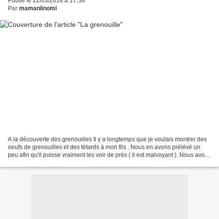
Publié le 22/05/2016 à 17:36
Par
mamanlinomi
A la découverte des grenouilles Il y a longtemps que je voulais montrer des
oeufs de grenouilles et des tétards à mon fils . Nous en avons prélévé un
peu afin qu'il puisse vraiment les voir de près ( il est malvoyant ). Nous avons
pu suivre leur évolution...