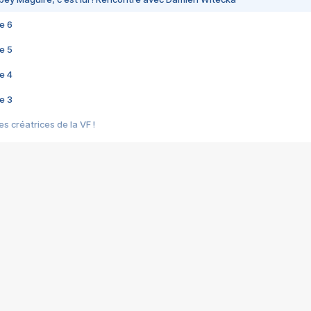
e 6
e 5
e 4
e 3
s créatrices de la VF !
e 2
e 1
e Mektoub My Love arrive enfin ! Rencontre avec Shaïn Boumedine et Sal
i : après Toni en famille
elle réalise le bouleversant Dites lui que je l'aime
ais ! Rencontre autour de Vie privée de Rebecca Zlotowski
 de Marguerite, Grave... Rencontre avec Ella Rumpf