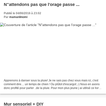
N"attendons pas que l'orage passe ...
Publié le 04/06/2016 à 23:02
Par
mamanlinomi
Apprenons à danser sous la pluie! Je ne sais pas chez vous mais ici, c'est
comment dire.... un temps de chien ! Ou plûtot d'escargot ;-) Nous en avons
donc profité pour parler ..de la pluie. Pour mon plus jeune j ai utilisé ce livre.
La pluie nécéssaire...
Mur sensoriel + DIY