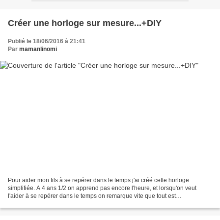
Créer une horloge sur mesure...+DIY
Publié le 18/06/2016 à 21:41
Par
mamanlinomi
Pour aider mon fils à se repérer dans le temps j'ai créé cette horloge
simplifiée. A 4 ans 1/2 on apprend pas encore l'heure, et lorsqu'on veut
l'aider à se repérer dans le temps on remarque vite que tout est
approximation... En effet on mange rarement...