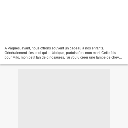
A Pâques, avant, nous offrons souvent un cadeau à nos enfants.
Généralement c'est moi qui le fabrique, parfois c'est mon mari. Cette fois
pour Milo, mon petit fan de dinosaures, j'ai voulu créer une lampe de chevet.
Il existe un tas d'idées sur internet....