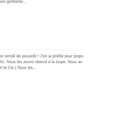
re gonflante...
t rempli de pissenlit ! J'en ai profité pour propo
fils. Nous les avons obervé à la loupe. Nous av
i et Cie ) Nous les...