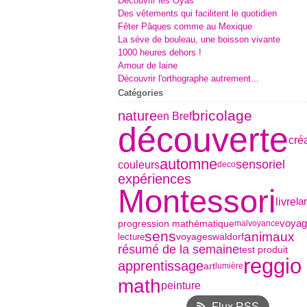
Découvrir les Oyas
Des vêtements qui facilitent le quotidien
Fêter Pâques comme au Mexique
La sève de bouleau, une boisson vivante
1000 heures dehors !
Amour de laine
Découvrir l'orthographe autrement...
Catégories
bricolage
nature
en Bref
découverte
cré
automne
sensoriel
couleurs
deco
expériences
Montessori
livre
la
progression mathématique
voyag
malvoyance
sens
animaux
voyages
waldorf
lecture
résumé de la semaine
test produit
reggio
apprentissage
art
lumière
math
peinture
Flux RSS