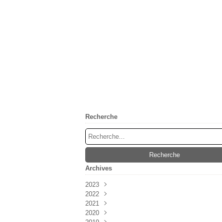
Recherche
Archives
2023
2022
Mai
(1)
2021
Février
Mai
(2)
(2)
2020
Avril
Juin
(3)
(1)