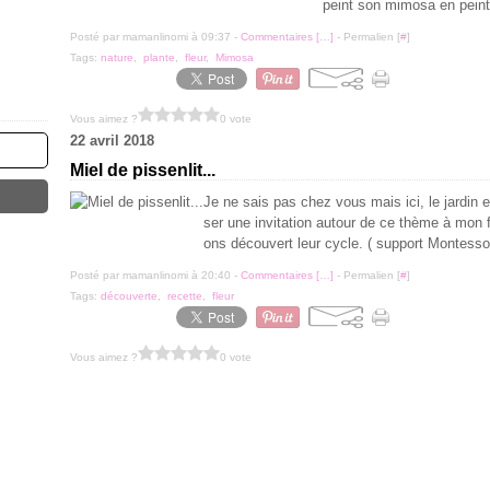
peint son mimosa en peintu
Posté par mamanlinomi à 09:37 -
Commentaires [
…
]
- Permalien [
#
]
Tags:
nature
,
plante
,
fleur
,
Mimosa
Vous aimez ?
0 vote
22 avril 2018
Miel de pissenlit...
Je ne sais pas chez vous mais ici, le jardin es
ser une invitation autour de ce thème à mon 
ons découvert leur cycle. ( support Montessor
Posté par mamanlinomi à 20:40 -
Commentaires [
…
]
- Permalien [
#
]
Tags:
découverte
,
recette
,
fleur
Vous aimez ?
0 vote