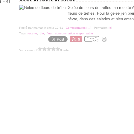
t 2011,
Gelée de fleurs de trèfles ma recette
fleurs de trèfles. Pour la gelée j'en p
hèvre, dans des salades et bien entend
Posté par mamanlinomi à 12:51 -
Commentaires [
…
]
- Permalien [
#
]
Tags:
recette
,
bio
,
fleur
,
consommation responsable
Vous aimez ?
0 vote