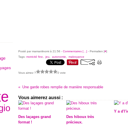
Posté par mamanlinomi à 21:56 -
Commentaires [
…
]
- Permalien [
#
]
Tags:
motricité fine
,
jeu
,
autonomie
,
malvoyance
age
oyages
Vous aimez ?
0 vote
Une garde robes remplie de manière responsable
te
Vous aimerez aussi :
gio
Y a d'l'
Des laçages grand
Des hiboux très
format !
précieux.