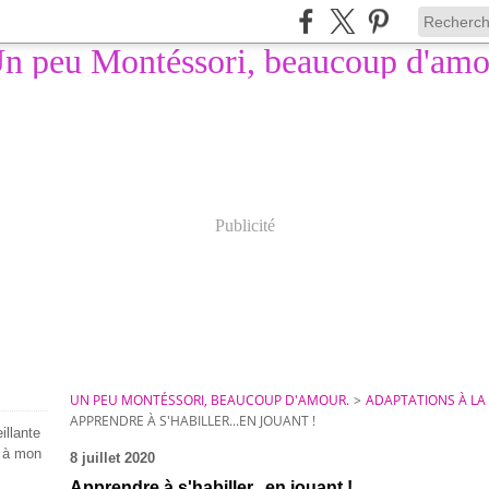
Publicité
UN PEU MONTÉSSORI, BEAUCOUP D'AMOUR.
>
ADAPTATIONS À L
APPRENDRE À S'HABILLER...EN JOUANT !
illante
e à mon
8 juillet 2020
Apprendre à s'habiller...en jouant !