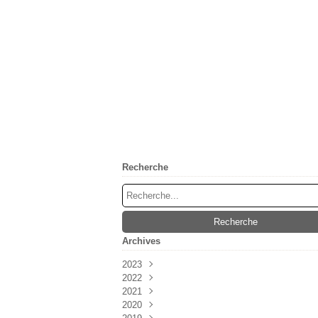
Recherche
Archives
2023
2022
Mai
(1)
2021
Février
Mai
(2)
(2)
2020
Avril
Juin
(3)
(1)