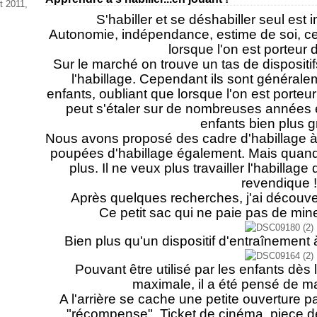
t 2011,
S'habiller et se déshabiller seul est 
Autonomie, indépendance, estime de soi, cet 
lorsque l'on est porteur
Sur le marché on trouve un tas de dispositi
l'habillage. Cependant ils sont général
enfants, oubliant que lorsque l'on est porte
peut s'étaler sur de nombreuses années 
enfants bien plus g
Nous avons proposé des cadre d'habillage à Mi
poupées d'habillage également. Mais quand e
plus. Il ne veux plus travailler l'habillage d
revendique !
Après quelques recherches, j'ai découv
Ce petit sac qui ne paie pas de min
Bien plus qu'un dispositif d'entraînement à
Pouvant être utilisé par les enfants dès 
maximale, il a été pensé de m
A l'arrière se cache une petite ouverture p
"récompense". Ticket de cinéma, piece d