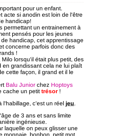
important pour un enfant.
acte si anodin est loin de l'être
 de handicap!
fs permettant un entrainement à
ement pensés pour les jeunes
ur de handicap, cet apprentissage
et concerne parfois donc des
rands !
lo lorsqu'il était plus petit, des
n grandissant cela ne lui plaît
e cette façon, il grand et il le
ert
Balu Junior
chez
Hoptoys
e cache un petit
trésor
!
 l'habillage, c'est un réel
jeu
.
l'âge de 3 ans et sans limite
anière ingénieuse.
ar laquelle on peux glisser une
e monnaie, bonbon, petit mot