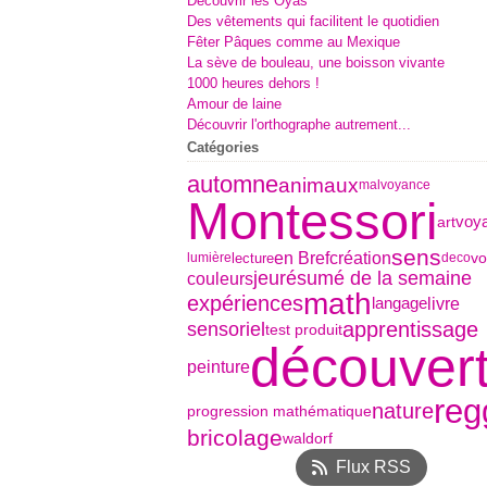
Découvrir les Oyas
Des vêtements qui facilitent le quotidien
Fêter Pâques comme au Mexique
La sève de bouleau, une boisson vivante
1000 heures dehors !
Amour de laine
Découvrir l'orthographe autrement...
Catégories
automne
animaux
malvoyance
Montessori
art
voy
sens
en Bref
création
v
lecture
lumière
deco
jeu
résumé de la semaine
couleurs
math
expériences
livre
langage
sensoriel
apprentissage
test produit
découver
peinture
reg
nature
progression mathématique
bricolage
waldorf
Flux RSS