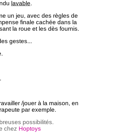
endu
lavable
.
mme un jeu, avec des règles de
mpense finale cachée dans la
sant la roue et les dès fournis.
des gestes...
.
.
availler /jouer à la maison, en
érapeute par exemple.
breuses possibilités.
le chez
Hoptoys