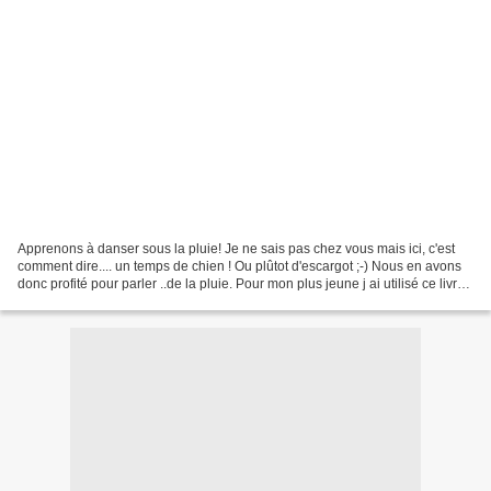
Apprenons à danser sous la pluie! Je ne sais pas chez vous mais ici, c'est
comment dire.... un temps de chien ! Ou plûtot d'escargot ;-) Nous en avons
donc profité pour parler ..de la pluie. Pour mon plus jeune j ai utilisé ce livre.
La pluie nécéssaire...