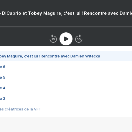
 DiCaprio et Tobey Maguire, c'est lui ! Rencontre avec Dam
bey Maguire, c'est lui ! Rencontre avec Damien Witecka
e 6
e 5
e 4
e 3
s créatrices de la VF !
e 2
e 1