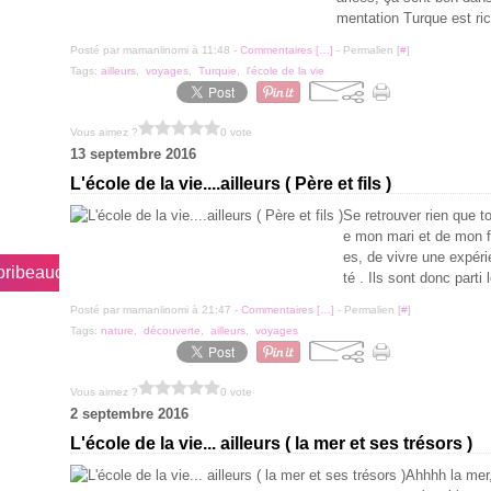
mentation Turque est ric
Posté par mamanlinomi à 11:48 -
Commentaires [
…
]
- Permalien [
#
]
Tags:
ailleurs
,
voyages
,
Turquie
,
l'école de la vie
Vous aimez ?
0 vote
13 septembre 2016
L'école de la vie....ailleurs ( Père et fils )
Se retrouver rien que to
e mon mari et de mon f
es, de vivre une expéri
soribeaucoupdamour/
té . Ils sont donc parti
Posté par mamanlinomi à 21:47 -
Commentaires [
…
]
- Permalien [
#
]
Tags:
nature
,
découverte
,
ailleurs
,
voyages
Vous aimez ?
0 vote
2 septembre 2016
L'école de la vie... ailleurs ( la mer et ses trésors )
Ahhhh la mer,