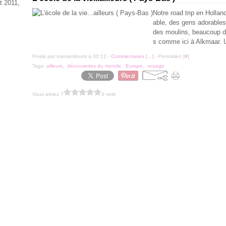
t 2011,
Notre road trip en Holla
able, des gens adorables,
des moulins, beaucoup d
s comme ici à Alkmaar. U
Posté par mamanlinomi à 00:12 -
Commentaires [
…
]
- Permalien [
#
]
Tags:
ailleurs
,
découvertes du monde
,
Europe
,
voyage
Vous aimez ?
0 vote