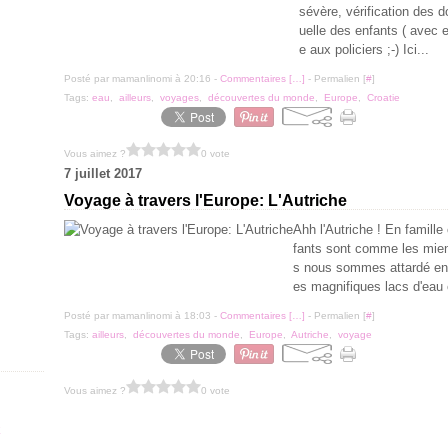
sévère, vérification des d
uelle des enfants ( avec e
e aux policiers ;-) Ici...
Posté par mamanlinomi à 20:16 -
Commentaires [
…
]
- Permalien [
#
]
Tags:
eau
,
ailleurs
,
voyages
,
découvertes du monde
,
Europe
,
Croatie
Vous aimez ?
0 vote
7 juillet 2017
Voyage à travers l'Europe: L'Autriche
Ahh l'Autriche ! En famille
fants sont comme les miens
s nous sommes attardé en C
es magnifiques lacs d'eau 
Posté par mamanlinomi à 18:03 -
Commentaires [
…
]
- Permalien [
#
]
Tags:
ailleurs
,
découvertes du monde
,
Europe
,
Autriche
,
voyage
Vous aimez ?
0 vote
x