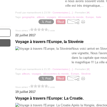
e nous avons souvent visité.
ville est très énigmatique,...
Posté par mamanlinomi à 23:59 -
Commentaires [
…
]
- Permalien [
#
]
Tags:
geographie
,
ailleurs
,
voyages
,
découvertes du monde
,
Europe
,
Italie
Vous aimez ?
0 vote
22 juillet 2017
Voyage à travers l'Europe, la Slovénie
Nous voici arrivé en Slové
une vignette, Nous l'avons
dans la capitale que nous
le magnifique !!! La ville e
Posté par mamanlinomi à 21:35 -
Commentaires [
…
]
- Permalien [
#
]
Tags:
ailleurs
,
voyages
,
découvertes du monde
,
Europe
,
Slovénie
Vous aimez ?
0 vote
19 juillet 2017
Voyage à travers l'Europe: La Croatie.
Après la Hongrie, directio