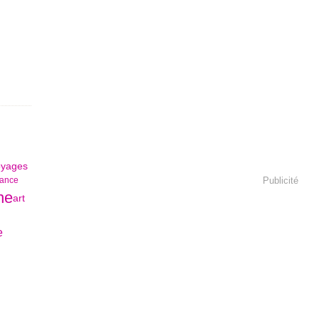
oyages
Publicité
ance
ne
art
e