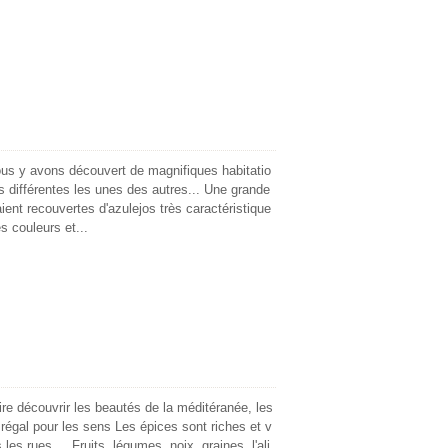
us y avons découvert de magnifiques habitatio
es différentes les unes des autres... Une grande
aient recouvertes d'azulejos très caractéristique
s couleurs et...
ire découvrir les beautés de la méditéranée, les
régal pour les sens Les épices sont riches et v
les rues.... Fruits, légumes, noix, graines, l'ali