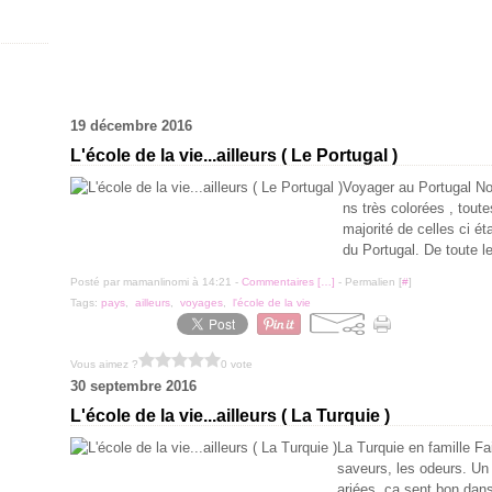
19 décembre 2016
L'école de la vie...ailleurs ( Le Portugal )
Voyager au Portugal No
ns très colorées , tout
majorité de celles ci ét
du Portugal. De toute le
Posté par mamanlinomi à 14:21 -
Commentaires [
…
]
- Permalien [
#
]
Tags:
pays
,
ailleurs
,
voyages
,
l'école de la vie
Vous aimez ?
0 vote
30 septembre 2016
L'école de la vie...ailleurs ( La Turquie )
La Turquie en famille Fa
saveurs, les odeurs. Un 
ariées, ça sent bon dans 