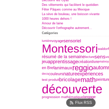
Découvrir les Oyas
Des vêtements qui facilitent le quotidien
Fêter Pâques comme au Mexique
La sève de bouleau, une boisson vivante
1000 heures dehors !
Amour de laine
Découvrir l'orthographe autrement...
Catégories
sensoriel
voyage
lumière
Montessori
waldorf
sens
résumé de la semaine
v
lecture
jeu
apprentissage
livre
création
malvoy
reggio
autom
animaux
en Bref
nature
expériences
couleurs
deco
math
bricolage
peintur
test produit
découverte
progression mathématique
langage
Flux RSS