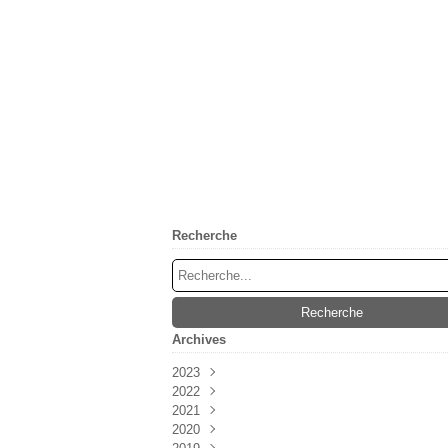
Recherche
Archives
2023
2022
Mai
(1)
2021
Février
Mai
(2)
(2)
2020
Avril
Juin
(3)
(1)