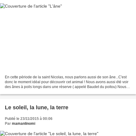
En cette période de la saint Nicolas, nous parlons aussi de son âne...C'est
donc le moment idéal pour découvrir cet animal ! Nous avons aussi été voir
des ânes à poils longs dans une réserve ( appelé Baudet du poitou) Nous
avons découvert son cri, son...
Le soleil, la lune, la terre
Publié le 23/11/2015 à 00:06
Par
mamanlinomi