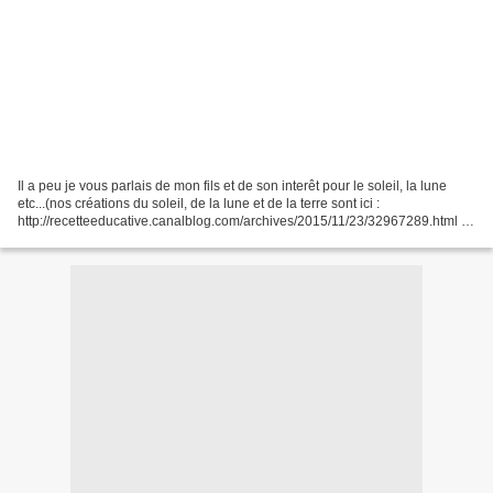
Il a peu je vous parlais de mon fils et de son interêt pour le soleil, la lune
etc...(nos créations du soleil, de la lune et de la terre sont ici :
http://recetteeducative.canalblog.com/archives/2015/11/23/32967289.html )
Pour continuer nos découvertes,j...