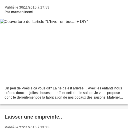
Publié le 30/11/2015 à 17:53
Par
mamanlinomi
Un peu de Poésie ca vous dit? La neige est arrivée ... Avec les enfants nous
créons donc de jolies choses pour fêter cette belle saison Je vous propose
donc le déroulement de la fabrication de nos bocaux des saisons. Matériel
nécéssaire : - Un bocal vide...
Laisser une empreinte..
Publié le 27/11/2015 à 19:35