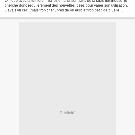
On joue avec la lumière ... Ici les enfants sont fans de la table lumineuse, je
cherche donc régulièrement des nouvelles idées pour varier son utilisation.
J avais vu ceci (mais trop cher , pres de 40 euro et trop petit, de plus le
principe de la planche...
Publicité