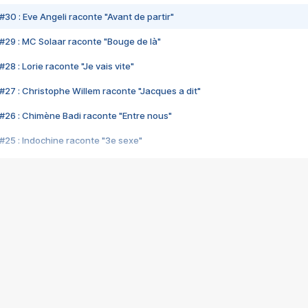
#30 : Eve Angeli raconte "Avant de partir"
#29 : MC Solaar raconte "Bouge de là"
28 : Lorie raconte "Je vais vite"
#27 : Christophe Willem raconte "Jacques a dit"
#26 : Chimène Badi raconte "Entre nous"
#25 : Indochine raconte "3e sexe"
#24 : Zaho raconte "C'est chelou"
#23 : Patrick Bruel raconte "Au café des délices"
#22 : Kyo raconte "Le chemin"
#21 : Nolwenn Leroy raconte "Cassé"
#20 : Patrick Hernandez raconte "Born to be alive"
#19 : Lorie raconte "Près de moi"