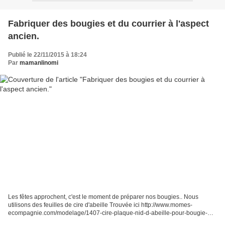
Fabriquer des bougies et du courrier à l'aspect
ancien.
Publié le 22/11/2015 à 18:24
Par
mamanlinomi
Les fêtes approchent, c'est le moment de préparer nos bougies.. Nous
utilisons des feuilles de cire d'abeille Trouvée ici http://www.momes-
ecompagnie.com/modelage/1407-cire-plaque-nid-d-abeille-pour-bougie-
roulee-bio.html Et des plaques de cire pour décorer...