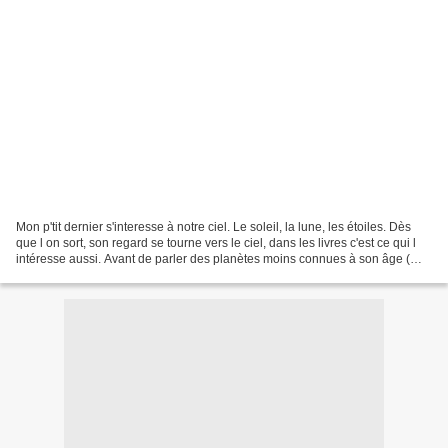
Mon p'tit dernier s'interesse à notre ciel. Le soleil, la lune, les étoiles. Dès
que l on sort, son regard se tourne vers le ciel, dans les livres c'est ce qui l
intéresse aussi. Avant de parler des planètes moins connues à son âge (
Mars, Jupiter etc..)...