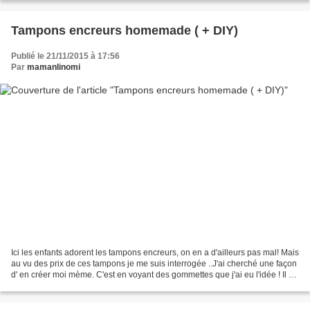
Tampons encreurs homemade ( + DIY)
Publié le 21/11/2015 à 17:56
Par
mamanlinomi
Ici les enfants adorent les tampons encreurs, on en a d'ailleurs pas mal! Mais
au vu des prix de ces tampons je me suis interrogée ..J'ai cherché une façon
d' en créer moi mème. C'est en voyant des gommettes que j'ai eu l'idée ! Il ne
restait plus qu'à...