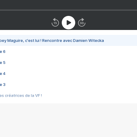
bey Maguire, c'est lui ! Rencontre avec Damien Witecka
e 6
e 5
e 4
e 3
s créatrices de la VF !
e 2
e 1
e Mektoub My Love arrive enfin ! Rencontre avec Shaïn Boumedine et Sal