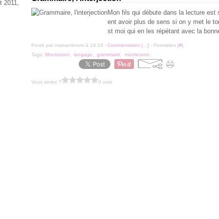
t 2011,
Mon fils qui débute dans la lecture est
ent avoir plus de sens si on y met le ton
st moi qui en les répétant avec la bonne
Posté par mamanlinomi à 19:16 -
Commentaires [
…
]
- Permalien [
#
]
Tags:
Montessori
,
langage
,
grammaire
,
montessori.
Vous aimez ?
0 vote