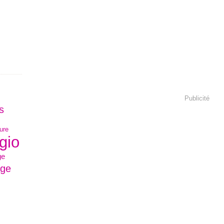
Publicité
s
ture
gio
ge
age