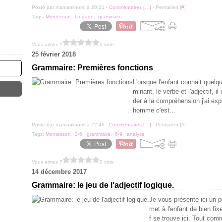
Posté par mamanlinomi à 20:21 -
Commentaires [
…
]
- Permalien [
#
]
Tags:
Montessori
,
langage
,
grammaire
Vous aimez ?
0 vote
25 février 2018
Grammaire: Premières fonctions
L'orsque l'enfant connait quelq
minant, le verbe et l'adjectif, i
der à la compréhension j'ai ex
homme c'est...
Posté par mamanlinomi à 22:46 -
Commentaires [
…
]
- Permalien [
#
]
Tags:
Montessori
,
3-6
,
grammaire
,
6-9
,
analyse
Vous aimez ?
0 vote
14 décembre 2017
Grammaire: le jeu de l'adjectif logique.
Je vous présente ici un pe
met à l'enfant de bien fixe
f se trouve ici. Tout comm