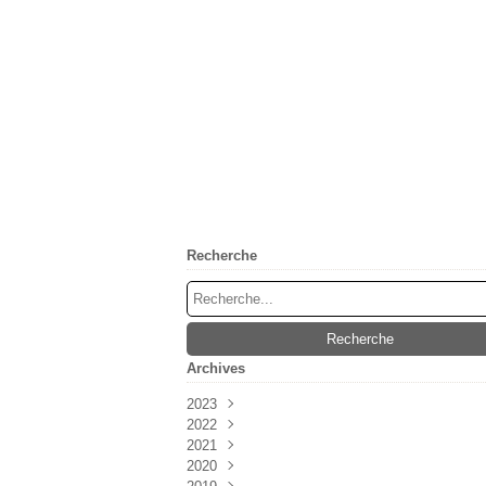
Recherche
Archives
2023
2022
Mai
(1)
2021
Février
Mai
(2)
(2)
2020
Avril
Juin
(3)
(1)