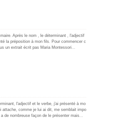
aire. Après le nom , le déterminant , l'adjectif
senté la préposition à mon fils. Pour commencer c
us un extrait écrit pas Maria Montessori...
minant, l'adjectif et le verbe, j'ai présenté à mo
ui attache, comme je lui ai dit, me semblait impo
 y a de nombreuse façon de le présenter mais...