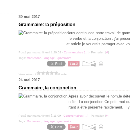
30 mai 2017
Grammaire: la préposition
Nous continuons notre travail de gramm
, le verbe et la conjonction , j'ai pré
et article je voudrais partager avec vo
Posté par mamanlinomi à 20:58 -
Commentaires [
…
]
- Permalien [
#
]
Tags:
Montessori
,
langage
,
grammaire
Vous aimez ?
0 vote
24 mai 2017
Grammaire, la conjonction.
Après avoir découvert le nom,le déter
n fils: La conjonction Ce petit mot q
rtant à être présenté rapidement. Il
Posté par mamanlinomi à 11:09 -
Commentaires [
…
]
- Permalien [
#
]
Tags:
Montessori
,
langage
,
grammaire