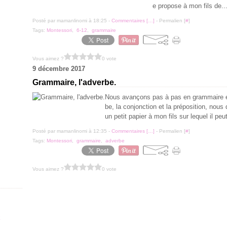
e propose à mon fils de..
Posté par mamanlinomi à 18:25 -
Commentaires [
…
]
- Permalien [
#
]
Tags:
Montessori
,
6-12
,
grammaire
Vous aimez ?
0 vote
9 décembre 2017
Grammaire, l'adverbe.
Nous avançons pas à pas en grammaire et a
be, la conjonction et la préposition, no
un petit papier à mon fils sur lequel il peu
Posté par mamanlinomi à 12:35 -
Commentaires [
…
]
- Permalien [
#
]
Tags:
Montessori
,
grammaire
,
adverbe
Vous aimez ?
0 vote
x