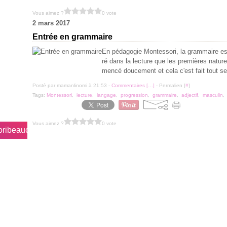
Vous aimez ?
0 vote
2 mars 2017
Entrée en grammaire
En pédagogie Montessori, la grammaire est 
ré dans la lecture que les premières natu
mencé doucement et cela c'est fait tout seu
Posté par mamanlinomi à 21:53 -
Commentaires [
…
]
- Permalien [
#
]
Tags:
Montessori
,
lecture
,
langage
,
progression
,
grammaire
,
adjectif
,
masculin
Vous aimez ?
0 vote
soribeaucoupdamour/