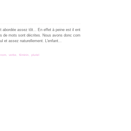
abordée assez tôt... En effet à peine est il ent
res de mots sont décrites. Nous avons donc com
l et assez naturellement. L'enfant...
,
nom
,
verbe
,
féminin
,
pluriel