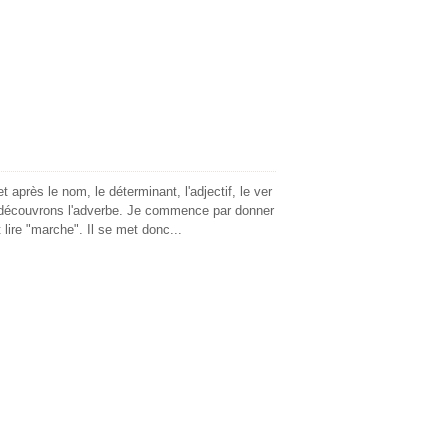
.
près le nom, le déterminant, l'adjectif, le ver
us découvrons l'adverbe. Je commence par donner
t lire "marche". Il se met donc...