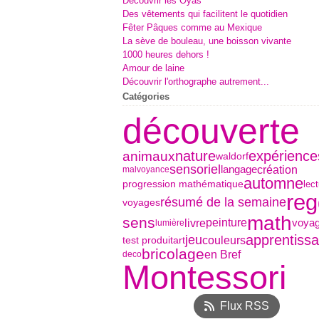
Découvrir les Oyas
Des vêtements qui facilitent le quotidien
Fêter Pâques comme au Mexique
La sève de bouleau, une boisson vivante
1000 heures dehors !
Amour de laine
Découvrir l'orthographe autrement...
Catégories
découverte
nature
expérience
animaux
waldorf
sensoriel
création
langage
malvoyance
automne
progression mathématique
lec
reg
résumé de la semaine
voyages
math
sens
livre
peinture
voya
lumière
jeu
apprentiss
couleurs
test produit
art
bricolage
en Bref
deco
Montessori
Flux RSS