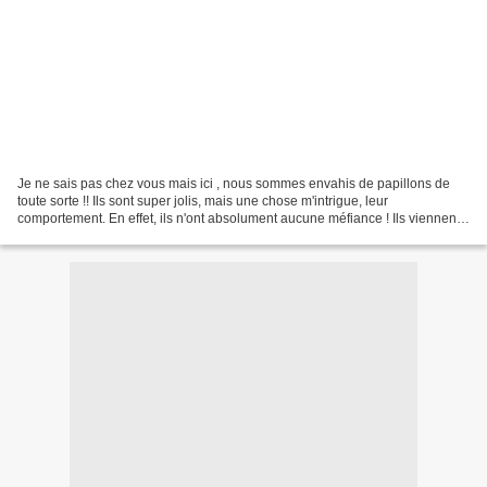
Je ne sais pas chez vous mais ici , nous sommes envahis de papillons de
toute sorte !! Ils sont super jolis, mais une chose m'intrigue, leur
comportement. En effet, ils n'ont absolument aucune méfiance ! Ils viennent
sur nous, se déposent sur les mains,...