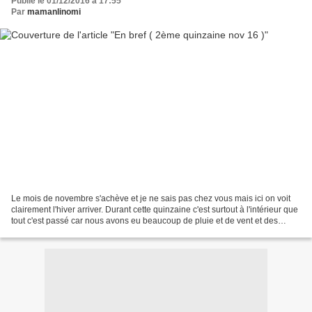
Publié le 01/12/2016 à 17:55
Par
mamanlinomi
Le mois de novembre s'achève et je ne sais pas chez vous mais ici on voit
clairement l'hiver arriver. Durant cette quinzaine c'est surtout à l'intérieur que
tout c'est passé car nous avons eu beaucoup de pluie et de vent et des
soucis associés. En effet...