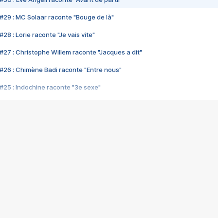
#29 : MC Solaar raconte "Bouge de là"
28 : Lorie raconte "Je vais vite"
#27 : Christophe Willem raconte "Jacques a dit"
#26 : Chimène Badi raconte "Entre nous"
#25 : Indochine raconte "3e sexe"
#24 : Zaho raconte "C'est chelou"
#23 : Patrick Bruel raconte "Au café des délices"
#22 : Kyo raconte "Le chemin"
#21 : Nolwenn Leroy raconte "Cassé"
#20 : Patrick Hernandez raconte "Born to be alive"
#19 : Lorie raconte "Près de moi"
#18 : Michael Jones raconte "A nos actes manqués" (avec Jean-Jacque