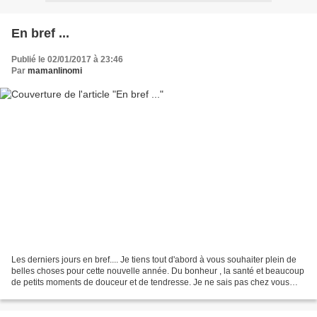
En bref ...
Publié le 02/01/2017 à 23:46
Par
mamanlinomi
Les derniers jours en bref.... Je tiens tout d'abord à vous souhaiter plein de
belles choses pour cette nouvelle année. Du bonheur , la santé et beaucoup
de petits moments de douceur et de tendresse. Je ne sais pas chez vous
mais ici le rythme a bien...