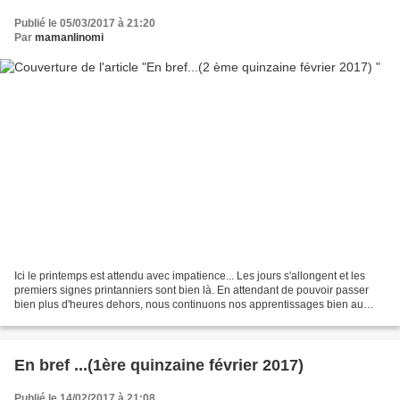
Publié le 05/03/2017 à 21:20
Par
mamanlinomi
Ici le printemps est attendu avec impatience... Les jours s'allongent et les
premiers signes printanniers sont bien là. En attendant de pouvoir passer
bien plus d'heures dehors, nous continuons nos apprentissages bien au
chaud. Et durant cette quinzaine...
En bref ...(1ère quinzaine février 2017)
Publié le 14/02/2017 à 21:08