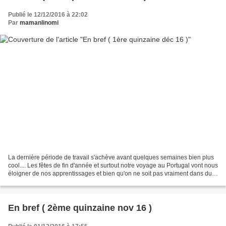
Publié le 12/12/2016 à 22:02
Par
mamanlinomi
La dernière période de travail s'achève avant quelques semaines bien plus
cool.... Les fêtes de fin d'année et surtout notre voyage au Portugal vont nous
éloigner de nos apprentissages et bien qu'on ne soit pas vraiment dans du
formel c'est vraiment vers...
En bref ( 2ème quinzaine nov 16 )