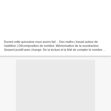
Durant cette quinzaine nous avons fait ... Des maths ( travail autour de
l'addition ) Décomposition de nombre. Mémorisation de la soustraction.
Serpent positif avec change. De la lecture et la firté de compter le nombre de
mots qu'on vient de lire ;-)...