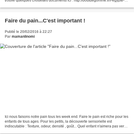
trouvé quelques chouettes documents ici : http://boutdegomme.fr/l-egypte-
antique-documentaire-a117655778...
Faire du pain...C'est important !
Publié le 20/02/2016 à 22:27
Par
mamanlinomi
Ici nous faisons notre pain tous les week end. Faire le pain est riche pour les
enfants de tous ages. Pour les petits, la découverte sensorielle est
indiscutable : Texture, odeur, densité , goût... Quel enfant n'aimera pas verser
l'eau, gouter le sucre,...