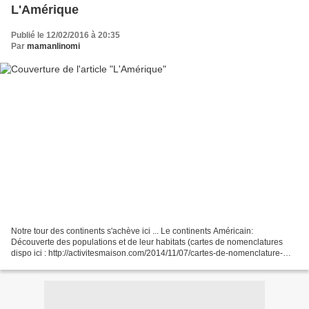
L'Amérique
Publié le 12/02/2016 à 20:35
Par
mamanlinomi
Notre tour des continents s'achève ici ... Le continents Américain:
Découverte des populations et de leur habitats (cartes de nomenclatures
dispo ici : http://activitesmaison.com/2014/11/07/cartes-de-nomenclature-
montessori-pour-les-habitants-du-monde/...