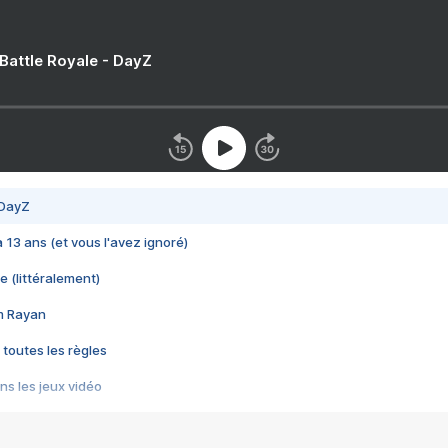
 Battle Royale - DayZ
 DayZ
 a 13 ans (et vous l'avez ignoré)
e (littéralement)
im Rayan
 toutes les règles
s les jeux vidéo
us choquant de Rockstar ? - Le scandale BULLY