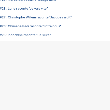
28 : Lorie raconte "Je vais vite"
#27 : Christophe Willem raconte "Jacques a dit"
#26 : Chimène Badi raconte "Entre nous"
#25 : Indochine raconte "3e sexe"
#24 : Zaho raconte "C'est chelou"
#23 : Patrick Bruel raconte "Au café des délices"
#22 : Kyo raconte "Le chemin"
#21 : Nolwenn Leroy raconte "Cassé"
#20 : Patrick Hernandez raconte "Born to be alive"
#19 : Lorie raconte "Près de moi"
#18 : Michael Jones raconte "A nos actes manqués" (avec Jean-Jacque
#17 : Khaled raconte "Aïcha"