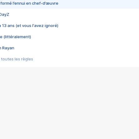
nsformé l’ennui en chef-d’œuvre
 DayZ
 a 13 ans (et vous l'avez ignoré)
e (littéralement)
im Rayan
 toutes les règles
s les jeux vidéo
us choquant de Rockstar ? - Le scandale BULLY
e plus moche de Steam
du RÊVE tourne au CAUCHEMAR
pendant 8 heures
it… à tort
umiliés par un jeu vidéo