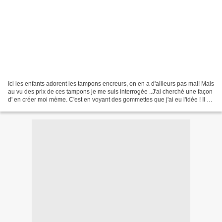
Ici les enfants adorent les tampons encreurs, on en a d'ailleurs pas mal! Mais
au vu des prix de ces tampons je me suis interrogée ..J'ai cherché une façon
d' en créer moi mème. C'est en voyant des gommettes que j'ai eu l'idée ! Il ne
restait plus qu'à...