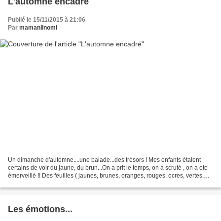
L'automne encadré
Publié le 15/11/2015 à 21:06
Par
mamanlinomi
Un dimanche d'automne....une balade...des trésors ! Mes enfants étaient
certains de voir du jaune, du brun...On a prit le temps, on a scruté , on a ete
émerveillé !! Des feuilles ( jaunes, brunes, oranges, rouges, ocres, vertes,
violettes....) Des baies,...
Les émotions...