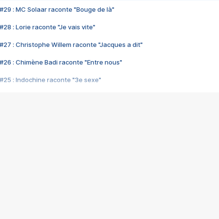
#29 : MC Solaar raconte "Bouge de là"
28 : Lorie raconte "Je vais vite"
#27 : Christophe Willem raconte "Jacques a dit"
#26 : Chimène Badi raconte "Entre nous"
#25 : Indochine raconte "3e sexe"
#24 : Zaho raconte "C'est chelou"
#23 : Patrick Bruel raconte "Au café des délices"
#22 : Kyo raconte "Le chemin"
#21 : Nolwenn Leroy raconte "Cassé"
#20 : Patrick Hernandez raconte "Born to be alive"
#19 : Lorie raconte "Près de moi"
#18 : Michael Jones raconte "A nos actes manqués" (avec Jean-Jacque